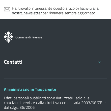
Hai trovato interessante questo articolo?
Iscriviti alla
nostra newsletter
per rimanere sempre aggiornato
Comune di Firenze
Contatti
Comune di Firenze
Palazzo Vecchio
Footer
Amministrazione Trasparente
Piazza della Signoria - 50122, Firenze
Widget
P.IVA 01307110484
I dati personali pubblicati sono riutilizzabili solo alle
condizioni previste dalla direttiva comunitaria 2003/98/CE e
dal d.lgs. 36/2006