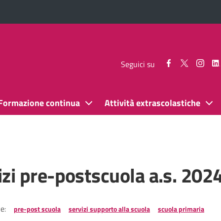
Seguici
Seguici
Segui
Seguici su
su
su
su
Facebook
Twitter
Inst
Formazione continua
Attività extrascolastiche
izi pre-postscuola a.s. 202
e:
pre-post scuola
servizi supporto alla scuola
scuola primaria