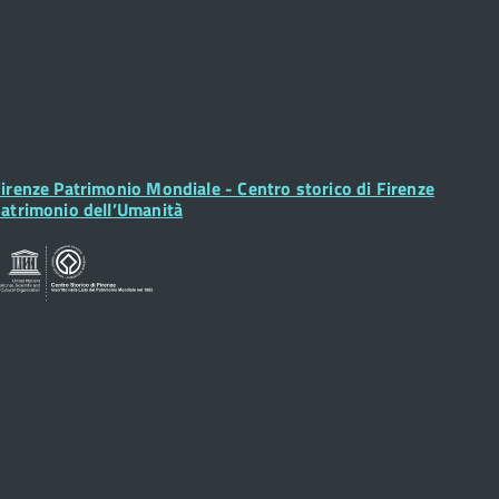
ooter
irenze Patrimonio Mondiale - Centro storico di Firenze
idget
atrimonio dell’Umanità