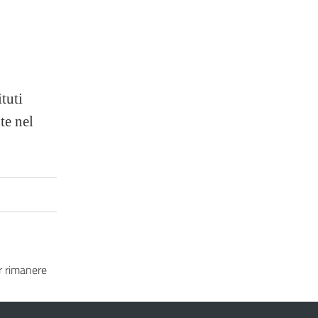
ituti
te nel
 rimanere