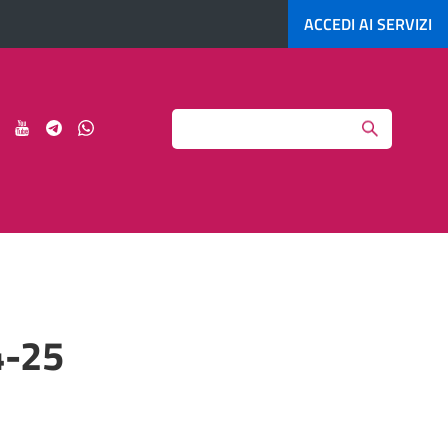
ACCEDI AI
SERVIZI
Search
ci
Seguici
Seguici
Seguici
Seguici
su
su
su
su
agram
LinkedIn
YouTube
Telegram
Whatsapp
4-25