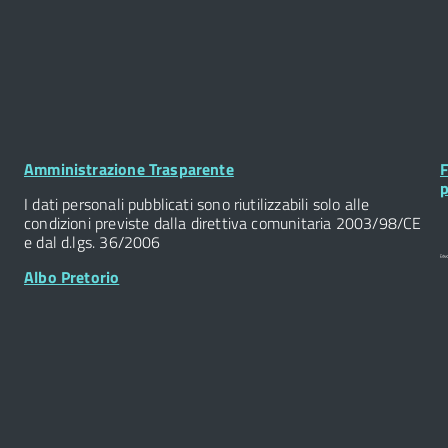
Footer
F
Amministrazione Trasparente
F
Widget
W
p
I dati personali pubblicati sono riutilizzabili solo alle
condizioni previste dalla direttiva comunitaria 2003/98/CE
e dal d.lgs. 36/2006
Albo Pretorio