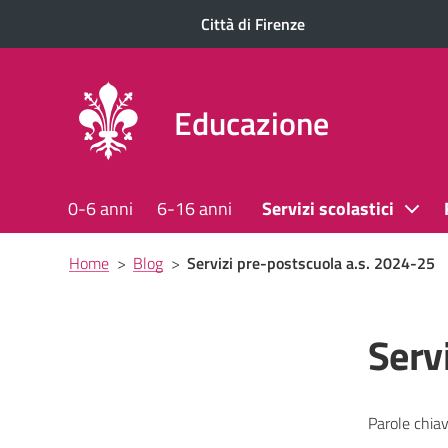
Città di Firenze
Educazione
0-6 anni
6-16 anni
Servizi scolastici
Briciole
Home
>
Blog
>
Servizi pre-postscuola a.s. 2024-25
di
pane
Serv
Parole chiav