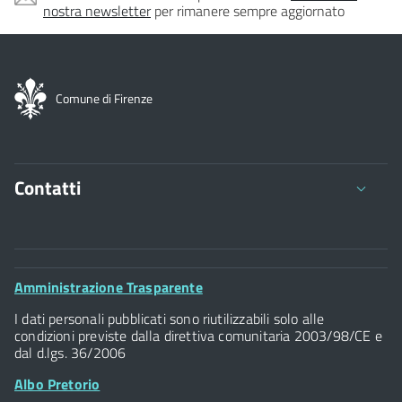
nostra newsletter
per rimanere sempre aggiornato
Comune di Firenze
Contatti
Comune di Firenze
Palazzo Vecchio
Footer
Amministrazione Trasparente
Piazza della Signoria - 50122, Firenze
Widget
P.IVA 01307110484
I dati personali pubblicati sono riutilizzabili solo alle
condizioni previste dalla direttiva comunitaria 2003/98/CE e
dal d.lgs. 36/2006
Albo Pretorio