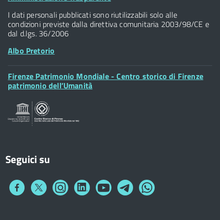
Widget
P.IVA 01307110484
I dati personali pubblicati sono riutilizzabili solo alle
condizioni previste dalla direttiva comunitaria 2003/98/CE e
dal d.lgs. 36/2006
Albo Pretorio
Footer
Firenze Patrimonio Mondiale - Centro storico di Firenze
Posta Elettronica Certificata
Widget
patrimonio dell’Umanità
Sportelli al Cittadino - URP
Seguici su
Collegamento
Collegamento
Collegamento
Collegamento
Collegamento
Collegamento
Collegamento
a
a
a
a
a
a
a
Facebook
Twitter
Instagram
LinkedIn
You
Telegram
Whatsapp
Tube