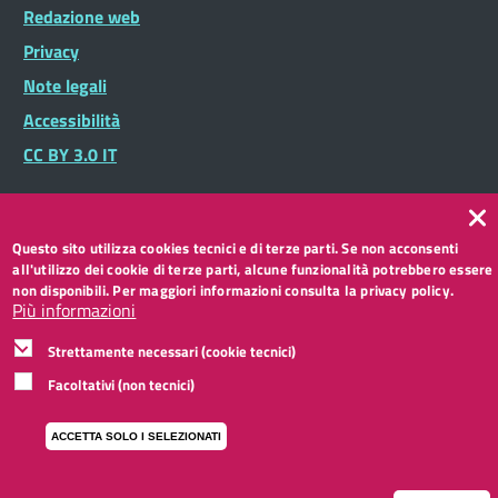
Footer
Redazione web
Footer
Widget
menu
Privacy
Note legali
Accessibilità
CC BY 3.0 IT
Questo sito utilizza cookies tecnici e di terze parti. Se non acconsenti
all'utilizzo dei cookie di terze parti, alcune funzionalità potrebbero essere
non disponibili. Per maggiori informazioni consulta la privacy policy.
Più informazioni
Strettamente necessari (cookie tecnici)
Facoltativi (non tecnici)
ACCETTA SOLO I SELEZIONATI