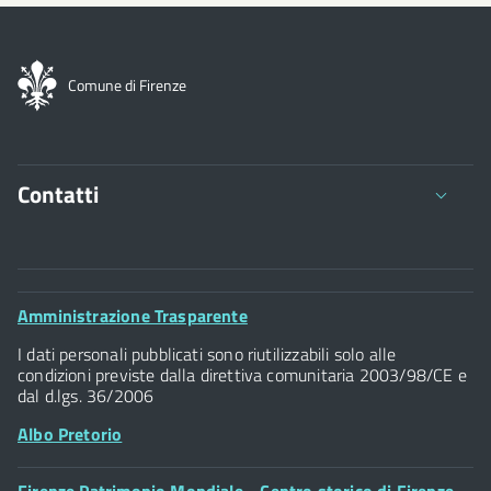
Comune di Firenze
Contatti
Comune di Firenze
Palazzo Vecchio
Footer
Amministrazione Trasparente
Piazza della Signoria - 50122, Firenze
Widget
P.IVA 01307110484
I dati personali pubblicati sono riutilizzabili solo alle
condizioni previste dalla direttiva comunitaria 2003/98/CE e
dal d.lgs. 36/2006
Albo Pretorio
Footer