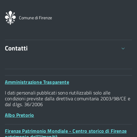
Comune di Firenze
Contatti
Comune di Firenze
Palazzo Vecchio
Footer
Amministrazione Trasparente
Piazza della Signoria - 50122, Firenze
Widget
P.IVA 01307110484
I dati personali pubblicati sono riutilizzabili solo alle
condizioni previste dalla direttiva comunitaria 2003/98/CE e
dal d.lgs. 36/2006
Albo Pretorio
Footer
Firenze Patrimonio Mondiale - Centro storico di Firenze
Posta Elettronica Certificata
Widget
patrimonio dell’Umanità