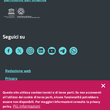
Sportelli al Cittadino - URP
Seguici su
Collegamento
Collegamento
Collegamento
Collegamento
Collegamento
Collegamento
Collegamento
a
a
a
a
a
a
a
Facebook
Twitter
Instagram
LinkedIn
You
Telegram
Whatsapp
Tube
Footer
Redazione web
Footer
Widget
menu
Privacy
Note legali
Questo sito utilizza cookies tecnici e di terze parti. Se non acconsenti
Accessibilità
all'utilizzo dei cookie di terze parti, alcune funzionalità potrebbero
CC BY 3.0 IT
essere non disponibili. Per maggiori informazioni consulta la privacy
Più informazioni
policy.