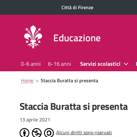
Città di Firenze
Educazione
0-6 anni
6-16 anni
Servizi scolastici
Briciole
Home
>
Staccia Buratta si presenta
di
pane
Staccia Buratta si presenta
13 aprile 2021
Alcuni diritti sono riservati