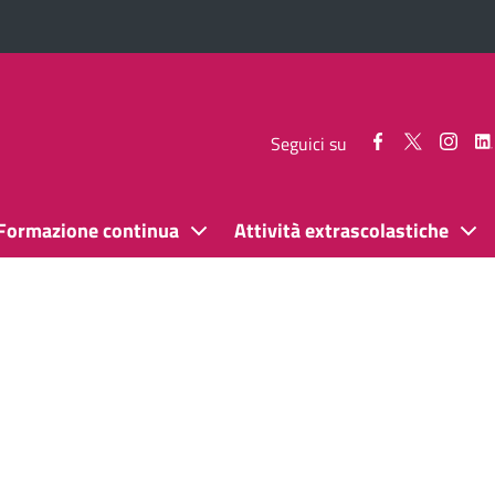
Seguici
Seguici
Segui
Seguici su
su
su
su
Facebook
Twitter
Inst
Formazione continua
Attività extrascolastiche