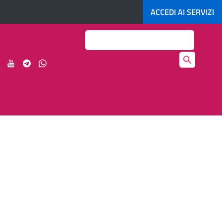
ACCEDI AI
SERVIZI
Search
ci
Seguici
Seguici
Seguici
Seguici
su
su
su
su
agram
LinkedIn
YouTube
Telegram
Whatsapp