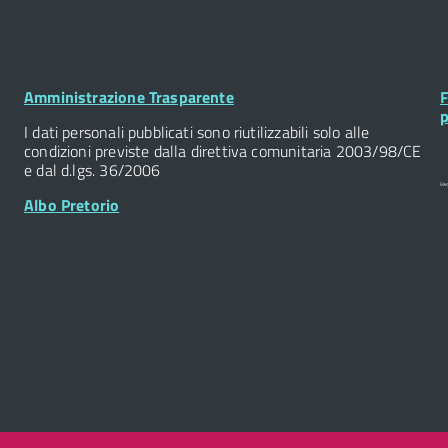
Footer
F
Amministrazione Trasparente
F
Widget
W
p
I dati personali pubblicati sono riutilizzabili solo alle
condizioni previste dalla direttiva comunitaria 2003/98/CE
e dal d.lgs. 36/2006
Albo Pretorio