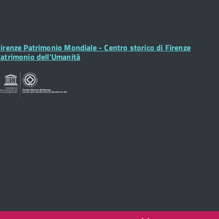
ooter
irenze Patrimonio Mondiale - Centro storico di Firenze
idget
atrimonio dell’Umanità