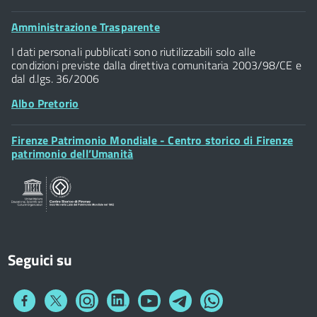
Comune di Firenze
Palazzo Vecchio
Footer
Amministrazione Trasparente
Piazza della Signoria - 50122, Firenze
Widget
P.IVA 01307110484
I dati personali pubblicati sono riutilizzabili solo alle
condizioni previste dalla direttiva comunitaria 2003/98/CE e
dal d.lgs. 36/2006
Albo Pretorio
Footer
Firenze Patrimonio Mondiale - Centro storico di Firenze
Posta Elettronica Certificata
Widget
patrimonio dell’Umanità
Sportelli al Cittadino - URP
Seguici su
Collegamento
Collegamento
Collegamento
Collegamento
Collegamento
Collegamento
Collegamento
a
a
a
a
a
a
a