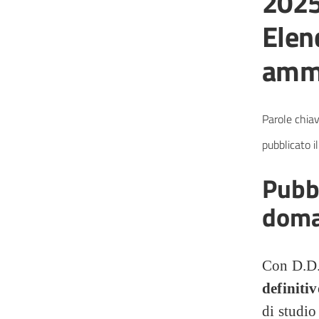
2025
Elen
amm
Parole chiav
pubblicato il
Pubbl
dom
Con D.D.
definitiv
di studi