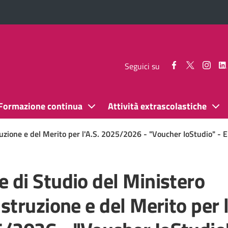
Seguici
Seguici
Segui
Seguici su
su
su
su
Facebook
Twitter
Inst
Formazione continua
Attività extrascolastiche
truzione e del Merito per l'A.S. 2025/2026 - "Voucher IoStudio" 
e di Studio del Ministero
Istruzione e del Merito per l