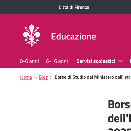
Città di Firenze
Educazione
0-6 anni
6-16 anni
Servizi scolastici
Briciole
Home
>
Blog
>
Borse di Studio del Ministero dell'Is
di
pane
Bors
dell'