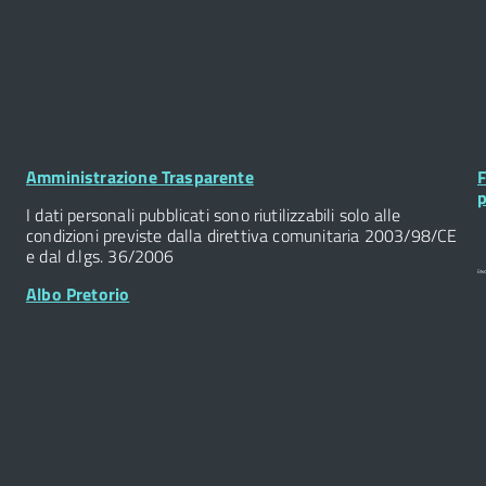
Footer
F
Amministrazione Trasparente
F
Widget
W
p
I dati personali pubblicati sono riutilizzabili solo alle
condizioni previste dalla direttiva comunitaria 2003/98/CE
e dal d.lgs. 36/2006
Albo Pretorio