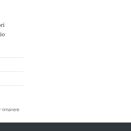
ri
io
 rimanere