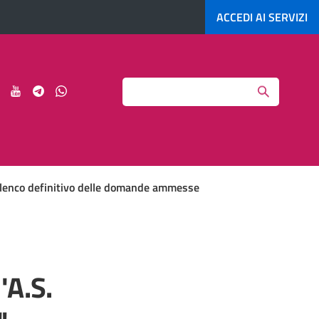
ACCEDI AI
SERVIZI
Search
ci
Seguici
Seguici
Seguici
Seguici
su
su
su
su
agram
LinkedIn
YouTube
Telegram
Whatsapp
- Elenco definitivo delle domande ammesse
'A.S.