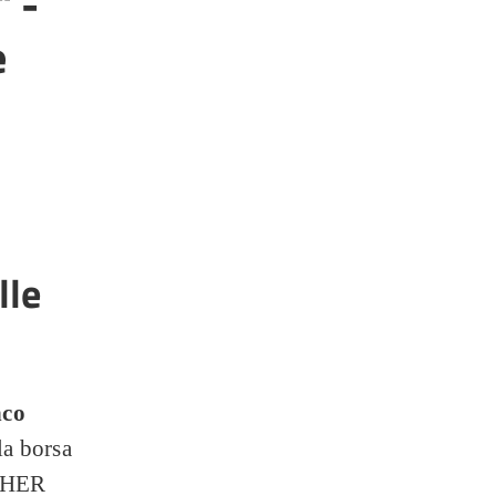
 -
e
lle
nco
la borsa
UCHER