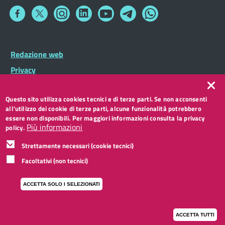
Collegamento
Collegamento
Collegamento
Collegamento
Collegamento
Collegamento
Collegamento
a
a
a
a
a
a
a
Facebook
Twitter
Instagram
LinkedIn
You
Telegram
Whatsapp
Tube
Footer
Redazione web
Footer
Widget
menu
Privacy
Note legali
Questo sito utilizza cookies tecnici e di terze parti. Se non acconsenti
Accessibilità
all'utilizzo dei cookie di terze parti, alcune funzionalità potrebbero
CC BY 3.0 IT
essere non disponibili. Per maggiori informazioni consulta la privacy
Più informazioni
policy.
Strettamente necessari (cookie tecnici)
Facoltativi (non tecnici)
ACCETTA SOLO I SELEZIONATI
ACCETTA TUTTI
I