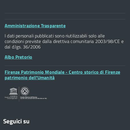
Comune di Firenze
Palazzo Vecchio
Footer
Amministrazione Trasparente
Piazza della Signoria - 50122, Firenze
Widget
P.IVA 01307110484
I dati personali pubblicati sono riutilizzabili solo alle
condizioni previste dalla direttiva comunitaria 2003/98/CE e
dal d.lgs. 36/2006
Albo Pretorio
Footer
Firenze Patrimonio Mondiale - Centro storico di Firenze
Posta Elettronica Certificata
Widget
patrimonio dell’Umanità
Sportelli al Cittadino - URP
Seguici su