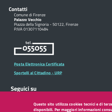
Contatti
Comune di Firenze
Palazzo Vecchio
Piazza della Signoria - 50122, Firenze
P.IVA 01307110484
Posta Elettronica Certificata
Sportelli al Cittadino - URP
Seguici su
Questo sito utilizza cookies tecnici e di ter
Collegamento
Collegamento
Collegamento
Collegamento
Collegamento
Collegamento
Collegament
disponibili. Per maggiori informazioni consul
a
a
a
a
a
a
a