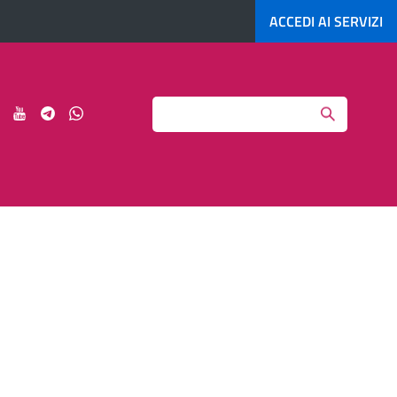
ACCEDI AI
SERVIZI
Search
ci
Seguici
Seguici
Seguici
Seguici
su
su
su
su
agram
LinkedIn
YouTube
Telegram
Whatsapp