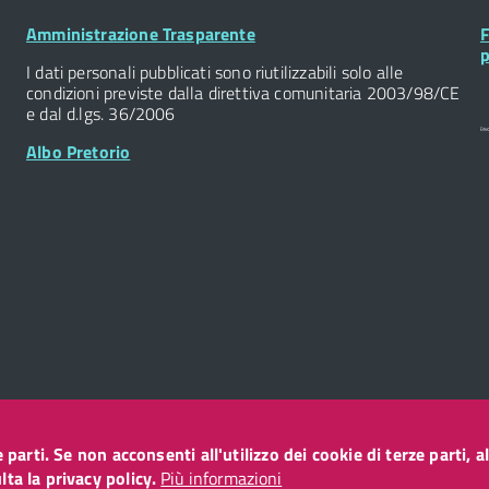
Footer
F
Amministrazione Trasparente
F
Widget
W
p
I dati personali pubblicati sono riutilizzabili solo alle
condizioni previste dalla direttiva comunitaria 2003/98/CE
e dal d.lgs. 36/2006
Albo Pretorio
ze parti. Se non acconsenti all'utilizzo dei cookie di terze parti
o
ta la privacy policy.
Più informazioni