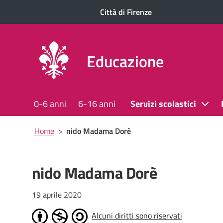
Città di Firenze
Educazione
0-6 anni
6-16 anni
Servizi scolastici
Briciole
Home
>
nido Madama Dorè
di
pane
nido Madama Dorè
19 aprile 2020
Alcuni diritti sono riservati