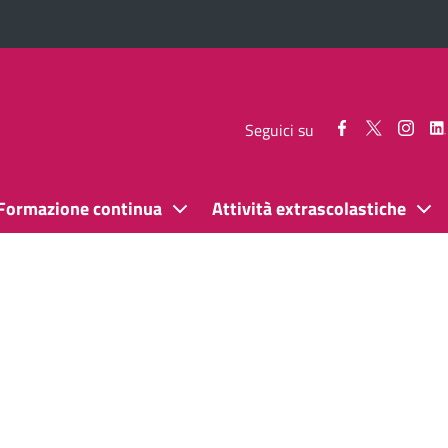
Seguici
Seguici
Segui
Seguici su
su
su
su
Facebook
Twitter
Inst
Formazione continua
Attività extrascolastiche