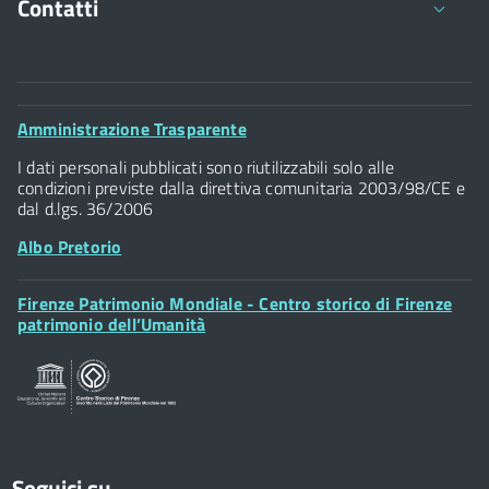
Contatti
Comune di Firenze
Palazzo Vecchio
Footer
Amministrazione Trasparente
Piazza della Signoria - 50122, Firenze
Widget
P.IVA 01307110484
I dati personali pubblicati sono riutilizzabili solo alle
condizioni previste dalla direttiva comunitaria 2003/98/CE e
dal d.lgs. 36/2006
Albo Pretorio
Footer
Firenze Patrimonio Mondiale - Centro storico di Firenze
Posta Elettronica Certificata
Widget
patrimonio dell’Umanità
Sportelli al Cittadino - URP
Seguici su