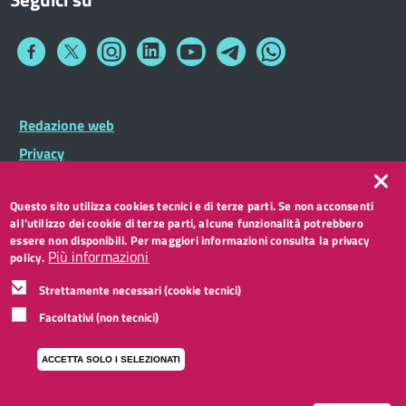
Collegamento
Collegamento
Collegamento
Collegamento
Collegamento
Collegamento
Collegamento
a
a
a
a
a
a
a
Facebook
Twitter
Instagram
LinkedIn
You
Telegram
Whatsapp
Tube
Footer
Redazione web
Footer
Widget
menu
Privacy
Note legali
Questo sito utilizza cookies tecnici e di terze parti. Se non acconsenti
Accessibilità
all'utilizzo dei cookie di terze parti, alcune funzionalità potrebbero
CC BY 3.0 IT
essere non disponibili. Per maggiori informazioni consulta la privacy
Più informazioni
policy.
Strettamente necessari (cookie tecnici)
Facoltativi (non tecnici)
ACCETTA SOLO I SELEZIONATI