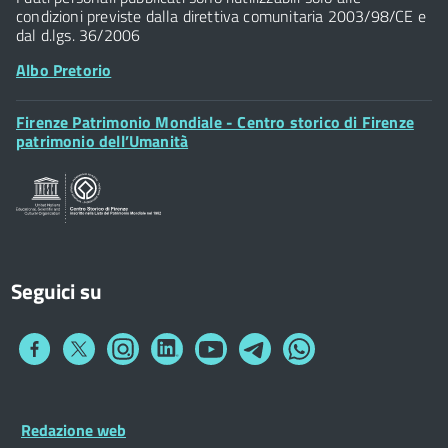
condizioni previste dalla direttiva comunitaria 2003/98/CE e
dal d.lgs. 36/2006
Albo Pretorio
Footer
Firenze Patrimonio Mondiale - Centro storico di Firenze
Posta Elettronica Certificata
Widget
patrimonio dell’Umanità
Sportelli al Cittadino - URP
Seguici su
Collegamento
Collegamento
Collegamento
Collegamento
Collegamento
Collegamento
Collegamento
a
a
a
a
a
a
a
Facebook
Twitter
Instagram
LinkedIn
You
Telegram
Whatsapp
Tube
Footer
Redazione web
Footer
Widget