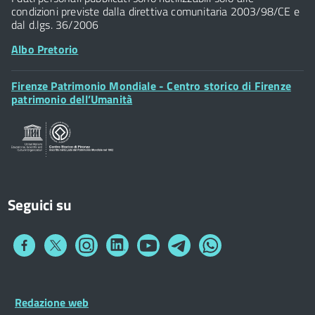
condizioni previste dalla direttiva comunitaria 2003/98/CE e
dal d.lgs. 36/2006
Albo Pretorio
Footer
Firenze Patrimonio Mondiale - Centro storico di Firenze
Posta Elettronica Certificata
Widget
patrimonio dell’Umanità
Sportelli al Cittadino - URP
Seguici su
Collegamento
Collegamento
Collegamento
Collegamento
Collegamento
Collegamento
Collegamento
a
a
a
a
a
a
a
Facebook
Twitter
Instagram
LinkedIn
You
Telegram
Whatsapp
Tube
Footer
Redazione web
Footer
Widget