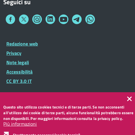
Seguici su
Collegamento
Collegamento
Collegamento
Collegamento
Collegamento
Collegamento
Collegamento
a
a
a
a
a
a
a
Facebook
Twitter
Instagram
LinkedIn
You
Telegram
Whatsapp
Tube
Footer
Redazione web
Footer
Widget
menu
Privacy
Note legali
Accessibilità
CC BY 3.0 IT
Questo sito utilizza cookies tecnici e di terze parti. Se non acconsenti
all'utilizzo dei cookie di terze parti, alcune funzionalità potrebbero essere
non disponibili. Per maggiori informazioni consulta la privacy policy.
Più informazioni