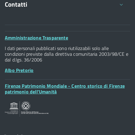
Contatti
Comune di Firenze
Palazzo Vecchio
Footer
Amministrazione Trasparente
Piazza della Signoria - 50122, Firenze
Widget
P.IVA 01307110484
I dati personali pubblicati sono riutilizzabili solo alle
condizioni previste dalla direttiva comunitaria 2003/98/CE e
dal d.lgs. 36/2006
Albo Pretorio
Footer
Firenze Patrimonio Mondiale - Centro storico di Firenze
Posta Elettronica Certificata
Widget
patrimonio dell’Umanità
Sportelli al Cittadino - URP