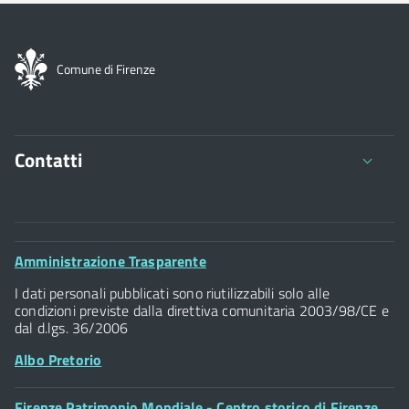
Comune di Firenze
Contatti
Comune di Firenze
Palazzo Vecchio
Footer
Amministrazione Trasparente
Piazza della Signoria - 50122, Firenze
Widget
P.IVA 01307110484
I dati personali pubblicati sono riutilizzabili solo alle
condizioni previste dalla direttiva comunitaria 2003/98/CE e
dal d.lgs. 36/2006
Albo Pretorio
Footer
Firenze Patrimonio Mondiale - Centro storico di Firenze