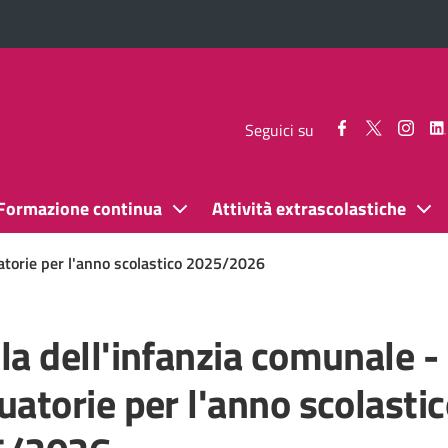
Seguici
Seguici
Segui
Seguici su
su
su
su
Facebook
Twitter
Inst
Formazione continua
Attività extrascolastiche
atorie per l'anno scolastico 2025/2026
la dell'infanzia comunale -
uatorie per l'anno scolasti