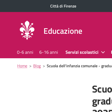
Città di Firenze
Educazione
0-6 anni
6-16 anni
Servizi scolastici
Briciole
Home
>
Blog
>
Scuola dell'infanzia comunale - gradu
di
pane
Scuo
grad