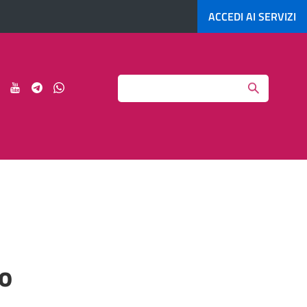
ACCEDI AI
SERVIZI
Search
ci
Seguici
Seguici
Seguici
Seguici
su
su
su
su
agram
LinkedIn
YouTube
Telegram
Whatsapp
co