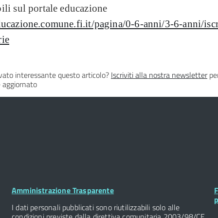
ili sul portale educazione
ducazione.comune.fi.it/pagina/0-6-anni/3-6-anni/iscr
rie
vato interessante questo articolo?
Iscriviti alla nostra newsletter
per
 aggiornato
Footer
F
Amministrazione Trasparente
F
Widget
W
p
I dati personali pubblicati sono riutilizzabili solo alle
condizioni previste dalla direttiva comunitaria 2003/98/CE