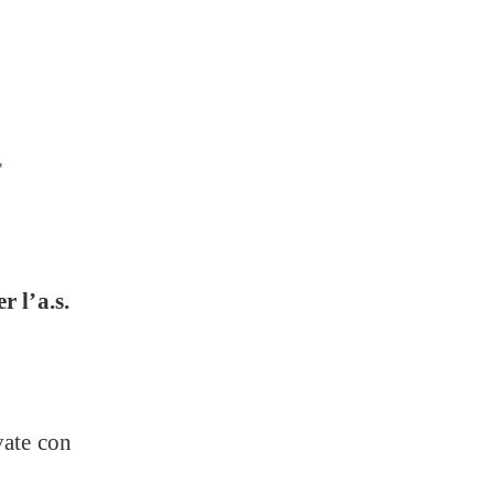
r
r l’a.s.
vate con