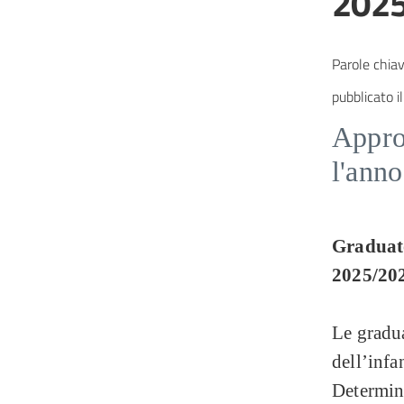
202
Parole chiav
pubblicato il
Approv
l'anno
Graduator
2025/20
Le gradua
dell’infa
Determin