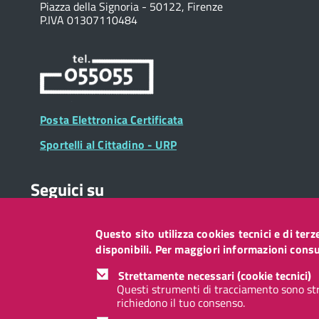
Piazza della Signoria - 50122, Firenze
P.IVA 01307110484
Posta Elettronica Certificata
Sportelli al Cittadino - URP
Seguici su
Questo sito utilizza cookies tecnici e di ter
Collegamento
Collegamento
Collegamento
Collegamento
Collegamento
Collegamento
Collegament
disponibili. Per maggiori informazioni consul
a
a
a
a
a
a
a
Facebook
Twitter
Instagram
LinkedIn
You
Telegram
Whatsapp
Strettamente necessari (cookie tecnici)
Tube
Questi strumenti di tracciamento sono str
richiedono il tuo consenso.
Footer
Footer