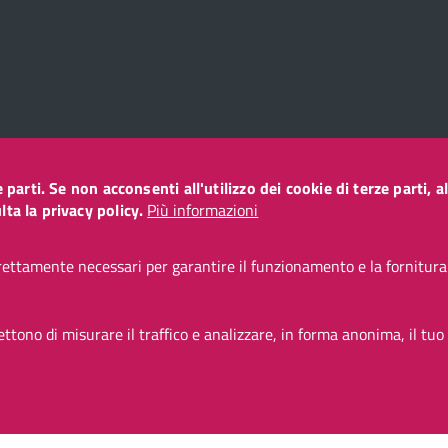
ze parti. Se non acconsenti all'utilizzo dei cookie di terze parti
o
ta la privacy policy.
Più informazioni
ettamente necessari per garantire il funzionamento e la fornitura d
CC BY 3.0 IT
tono di misurare il traffico e analizzare, in forma anonima, il tuo