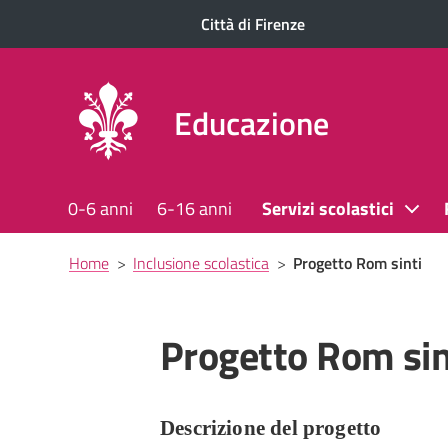
Città di Firenze
Educazione
0-6 anni
6-16 anni
Servizi scolastici
Briciole
Home
>
Inclusione scolastica
>
Progetto Rom sinti
di
pane
Progetto Rom sin
Descrizione del progetto