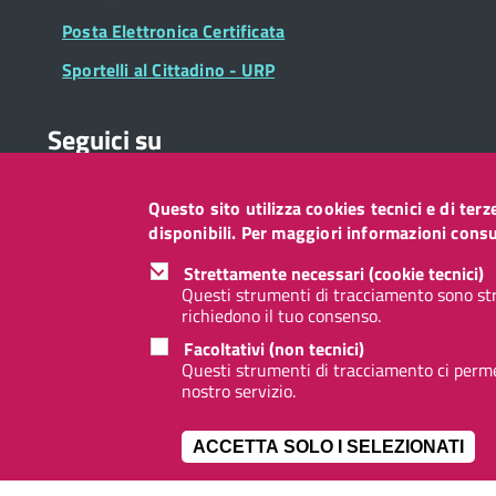
Posta Elettronica Certificata
Sportelli al Cittadino - URP
Seguici su
Questo sito utilizza cookies tecnici e di ter
Collegamento
Collegamento
Collegamento
Collegamento
Collegamento
Collegamento
Collegament
disponibili. Per maggiori informazioni consul
a
a
a
a
a
a
a
Facebook
Twitter
Instagram
LinkedIn
You
Telegram
Whatsapp
Strettamente necessari (cookie tecnici)
Tube
Questi strumenti di tracciamento sono str
richiedono il tuo consenso.
Footer
Footer
Redazione web
Privacy
Note legali
Accessibilità
Facoltativi (non tecnici)
Widget
menu
Questi strumenti di tracciamento ci permet
nostro servizio.
ACCETTA SOLO I SELEZIONATI