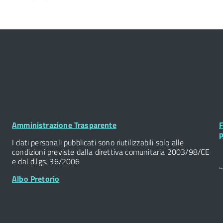
Footer
F
Amministrazione Trasparente
F
Widget
W
p
I dati personali pubblicati sono riutilizzabili solo alle
condizioni previste dalla direttiva comunitaria 2003/98/CE
e dal d.lgs. 36/2006
Albo Pretorio