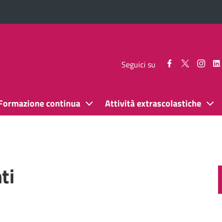
Seguici
Seguici
Segui
Seguici su
su
su
su
Facebook
Twitter
Inst
Formazione continua
Attività extrascolastiche
ti