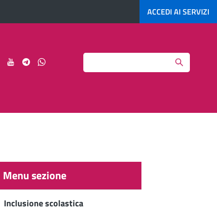
ACCEDI AI
SERVIZI
Search
ci
Seguici
Seguici
Seguici
Seguici
su
su
su
su
agram
LinkedIn
YouTube
Telegram
Whatsapp
Menu sezione
Inclusione scolastica