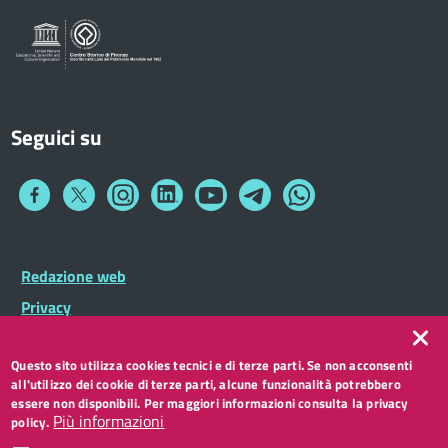
Sportelli al Cittadino - URP
Seguici su
Collegamento
Collegamento
Collegamento
Collegamento
Collegamento
Collegamento
Collegamento
a
a
a
a
a
a
a
Facebook
Twitter
Instagram
LinkedIn
You
Telegram
Whatsapp
Tube
Footer
Redazione web
Footer
Widget
menu
Privacy
Note legali
Questo sito utilizza cookies tecnici e di terze parti. Se non acconsenti
Accessibilità
all'utilizzo dei cookie di terze parti, alcune funzionalità potrebbero
CC BY 3.0 IT
essere non disponibili. Per maggiori informazioni consulta la privacy
Più informazioni
policy.