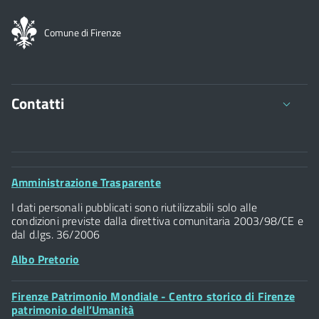
Comune di Firenze
Contatti
Comune di Firenze
Palazzo Vecchio
Footer
Amministrazione Trasparente
Piazza della Signoria - 50122, Firenze
Widget
P.IVA 01307110484
I dati personali pubblicati sono riutilizzabili solo alle
condizioni previste dalla direttiva comunitaria 2003/98/CE e
dal d.lgs. 36/2006
Albo Pretorio
Footer
Firenze Patrimonio Mondiale - Centro storico di Firenze
Posta Elettronica Certificata
Widget
patrimonio dell’Umanità