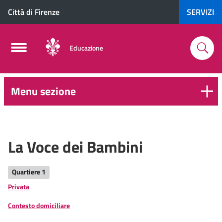
Città di Firenze
SERVIZI
Educazione
Menu sezione
0-
6
anni
La Voce dei Bambini
Quartiere 1
Privata
Contesto domiciliare