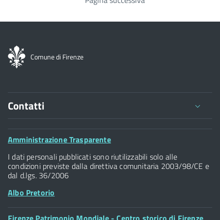
Pagina successiva
Paginazione
Comune di Firenze
Contatti
Comune di Firenze
Palazzo Vecchio
Footer
Amministrazione Trasparente
Piazza della Signoria - 50122, Firenze
Widget
P.IVA 01307110484
I dati personali pubblicati sono riutilizzabili solo alle
condizioni previste dalla direttiva comunitaria 2003/98/CE e
dal d.lgs. 36/2006
Albo Pretorio
Footer
Firenze Patrimonio Mondiale - Centro storico di Firenze
Posta Elettronica Certificata