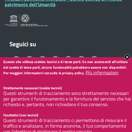
Widget
patrimonio dell’Umanità
Sportelli al Cittadino - URP
Seguici su
Collegamento
Collegamento
Collegamento
Collegamento
Collegamento
Collegamento
Collegamento
Questo sito utilizza cookies tecnici e di terze parti. Se non acconsenti all'utilizzo
a
a
a
a
a
a
a
dei cookie di terze parti, alcune funzionalità potrebbero essere non disponibili.
Facebook
Twitter
Instagram
LinkedIn
You
Telegram
Whatsapp
Più informazioni
Per maggiori informazioni consulta la privacy policy.
Tube
Footer
Redazione web
Footer
Widget
Strettamente necessari (cookie tecnici)
Questi strumenti di tracciamento sono strettamente necessari
menu
Privacy
per garantire il funzionamento e la fornitura del servizio che hai
Note legali
richiesto e, pertanto, non richiedono il tuo consenso.
Accessibilità
Facoltativi (non tecnici)
Questi strumenti di tracciamento ci permettono di misurare il
CC BY 3.0 IT
traffico e analizzare, in forma anonima, il tuo comportamento
con l'obiettivo di migliorare il nostro servizio.