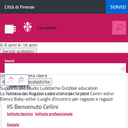
Salta
0-
Città di Firenze
SERVIZI
al
6
contenuto
anni
principale
Educazione
6-
16
e
anni
0-6 anni
6-16 anni
Servizi scolastici
Servizi
Istituto tecnico
Mensa
Trasporto
Pre e post scuola
Inclusione scolastica
scolastici
Search
Formazione continua
Mensa
Agenzia Formativa - Centro di Formazione Professionale
Università dell'età libera
Attività extrascolastiche
Trasporto
Quartiere 2
Supporto allo studio
Ludoteche
Outdoor education
La Fattoria dei Ragazzi
Laboratorio per la pace
Centri estivi
Via Masaccio n. 8, Firenze (FI) – Tel. 055 2476833
Pre
Elenco Baby-sitter
Luoghi d'incontro per ragazze e ragazzi
e
IIS Benvenuto Cellini
post
scuola
Istituto tecnico
Istituto professionale
Statale
Inclusione