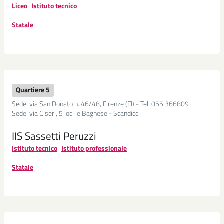
Liceo
Istituto tecnico
Seguici
Instagram
su
Statale
Seguici
LinkedIn
su
Seguici
YouTube
su
Seguici
Telegram
Quartiere 5
su
Sede: via San Donato n. 46/48, Firenze (FI) - Tel. 055 366809
Whatsapp
Sede: via Ciseri, 5 loc. le Bagnese - Scandicci
IIS Sassetti Peruzzi
Istituto tecnico
Istituto professionale
Statale