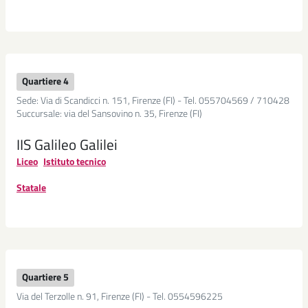
scolastica
Formazione
continua
Agenzia
Quartiere 4
Formativa
-
Sede: Via di Scandicci n. 151, Firenze (FI) - Tel. 055704569 / 710428
Centro
Succursale: via del Sansovino n. 35, Firenze (FI)
di
Formazione
IIS Galileo Galilei
Professionale
Liceo
Istituto tecnico
Università
Statale
dell'età
libera
Attività
extrascolastiche
Supporto
Quartiere 5
allo
Via del Terzolle n. 91, Firenze (FI) - Tel. 0554596225
studio