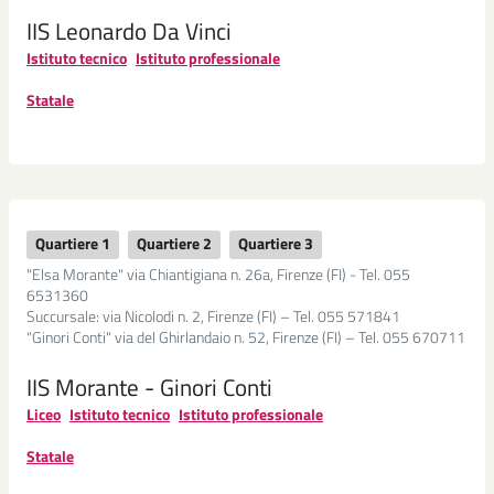
IIS Leonardo Da Vinci
Ludoteche
Istituto tecnico
Istituto professionale
Outdoor
Statale
education
La
Fattoria
dei
Ragazzi
Quartiere 1
Quartiere 2
Quartiere 3
"Elsa Morante" via Chiantigiana n. 26a, Firenze (FI) - Tel. 055
Laboratorio
6531360
per
Succursale: via Nicolodi n. 2, Firenze (FI) – Tel. 055 571841
la
"Ginori Conti" via del Ghirlandaio n. 52, Firenze (FI) – Tel. 055 670711
pace
IIS Morante - Ginori Conti
Centri
Liceo
Istituto tecnico
Istituto professionale
estivi
Statale
Elenco