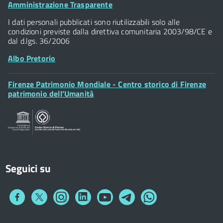
Footer
Amministrazione Trasparente
Piazza della Signoria - 50122, Firenze
Widget
P.IVA 01307110484
I dati personali pubblicati sono riutilizzabili solo alle
condizioni previste dalla direttiva comunitaria 2003/98/CE e
dal d.lgs. 36/2006
Albo Pretorio
Footer
Firenze Patrimonio Mondiale - Centro storico di Firenze
Posta Elettronica Certificata
Widget
patrimonio dell’Umanità
Sportelli al Cittadino - URP
Seguici su
Collegamento
Collegamento
Collegamento
Collegamento
Collegamento
Collegamento
Collegamento
a
a
a
a
a
a
a
Facebook
Twitter
Instagram
LinkedIn
You
Telegram
Whatsapp
Tube