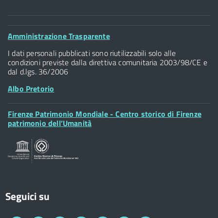
Comune di Firenze
Palazzo Vecchio
Footer
Amministrazione Trasparente
Piazza della Signoria - 50122, Firenze
Widget
P.IVA 01307110484
I dati personali pubblicati sono riutilizzabili solo alle
condizioni previste dalla direttiva comunitaria 2003/98/CE e
dal d.lgs. 36/2006
Albo Pretorio
Footer
Firenze Patrimonio Mondiale - Centro storico di Firenze
Posta Elettronica Certificata
Widget
patrimonio dell’Umanità
Sportelli al Cittadino - URP
Seguici su