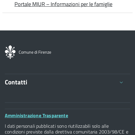
Portale MIUR – Informazioni per le famiglie
I nominativi dei minori dei quali non si riceve alcuna
notizia, vengono inviati alla Direzione Corpo Polizia
Municipale per gli ulteriori controlli di competenza.
Modulo mancata iscrizione
Comune di Firenze
Contatti
Comune di Firenze
Palazzo Vecchio
Footer
Amministrazione Trasparente
Piazza della Signoria - 50122, Firenze
Widget
P.IVA 01307110484
I dati personali pubblicati sono riutilizzabili solo alle
condizioni previste dalla direttiva comunitaria 2003/98/CE e