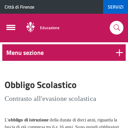
Città di Firenze
SERVIZI
Educazione
Menu sezione
6-
16
anni
Obbligo Scolastico
Contrasto all'evasione scolastica
L'
obbligo di istruzione
della durata di dieci anni, riguarda la
fascia di età compresa tra 6 e 16 anni. Sono quindi obbligatori