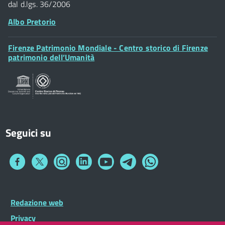
dal d.lgs. 36/2006
Albo Pretorio
Footer
Firenze Patrimonio Mondiale - Centro storico di Firenze
Posta Elettronica Certificata
Widget
patrimonio dell’Umanità
Sportelli al Cittadino - URP
Seguici su
Collegamento
Collegamento
Collegamento
Collegamento
Collegamento
Collegamento
Collegamento
a
a
a
a
a
a
a
Facebook
Twitter
Instagram
LinkedIn
You
Telegram
Whatsapp
Tube
Footer
Redazione web
Footer
Widget
menu
Privacy