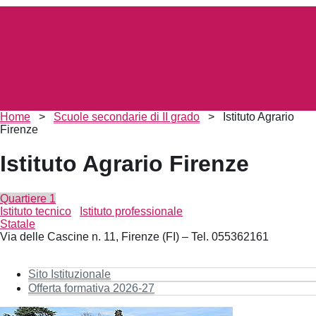
Briciole
Home
>
Scuole secondarie di II grado
>
Istituto Agrario
di
Firenze
pane
Istituto Agrario Firenze
Quartiere 1
Istituto tecnico
Istituto professionale
Statale
Via delle Cascine n. 11, Firenze (FI) – Tel. 055362161
Sito Istituzionale
Offerta formativa 2026-27