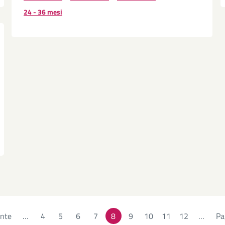
24 - 36 mesi
ente
…
Page
4
Page
5
Page
6
Page
7
8
Page
9
Page
10
Page
11
Page
12
…
Pa