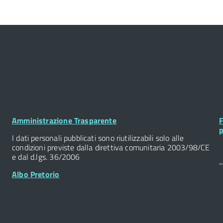
Footer
F
Amministrazione Trasparente
F
Widget
W
p
I dati personali pubblicati sono riutilizzabili solo alle
condizioni previste dalla direttiva comunitaria 2003/98/CE
e dal d.lgs. 36/2006
Albo Pretorio