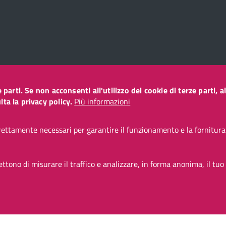
ze parti. Se non acconsenti all'utilizzo dei cookie di terze parti
o
ta la privacy policy.
Più informazioni
ettamente necessari per garantire il funzionamento e la fornitura d
CC BY 3.0 IT
tono di misurare il traffico e analizzare, in forma anonima, il tuo