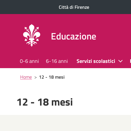
Città di Firenze
Educazione
0-6 anni
6-16 anni
Servizi scolastici
Briciole
Home
>
12 - 18 mesi
di
pane
12 - 18 mesi