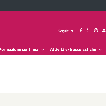
Seguici
Seguici
Segui
Seguici su
su
su
su
Facebook
Twitter
Inst
Formazione continua
Attività extrascolastiche