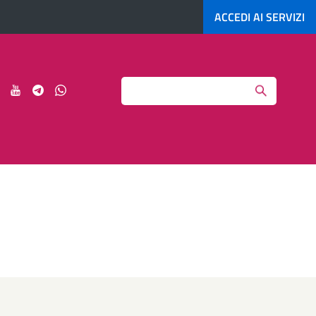
ACCEDI AI
SERVIZI
Search
ci
Seguici
Seguici
Seguici
Seguici
su
su
su
su
agram
LinkedIn
YouTube
Telegram
Whatsapp