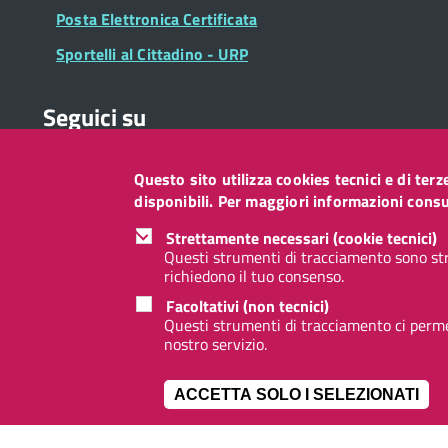
Posta Elettronica Certificata
Sportelli al Cittadino - URP
Seguici su
Questo sito utilizza cookies tecnici e di ter
Collegamento
Collegamento
Collegamento
Collegamento
Collegamento
Collegamento
Collegament
disponibili. Per maggiori informazioni consul
a
a
a
a
a
a
a
Facebook
Twitter
Instagram
LinkedIn
You
Telegram
Whatsapp
Strettamente necessari (cookie tecnici)
Tube
Questi strumenti di tracciamento sono str
richiedono il tuo consenso.
Footer
Footer
Redazione web
Privacy
Note legali
Accessibilità
Facoltativi (non tecnici)
Widget
menu
Questi strumenti di tracciamento ci permet
nostro servizio.
ACCETTA SOLO I SELEZIONATI