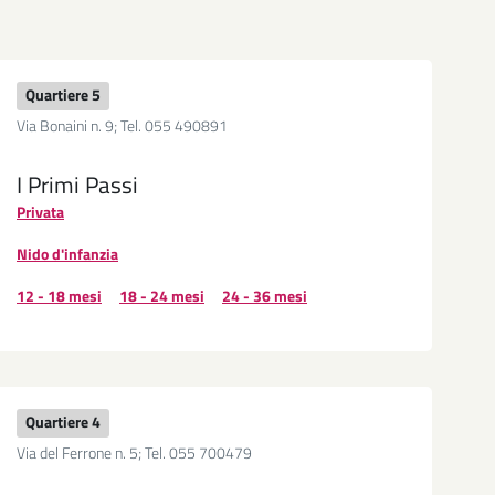
Quartiere 5
Via Bonaini n. 9; Tel. 055 490891
I Primi Passi
Privata
Nido d'infanzia
12 - 18 mesi
18 - 24 mesi
24 - 36 mesi
Quartiere 4
Via del Ferrone n. 5; Tel. 055 700479