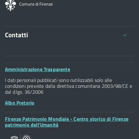
Comune di Firenze
Contatti
Comune di Firenze
Palazzo Vecchio
Footer
Amministrazione Trasparente
Piazza della Signoria - 50122, Firenze
Widget
P.IVA 01307110484
I dati personali pubblicati sono riutilizzabili solo alle
condizioni previste dalla direttiva comunitaria 2003/98/CE e
dal d.lgs. 36/2006
Albo Pretorio
Footer
Firenze Patrimonio Mondiale - Centro storico di Firenze
Posta Elettronica Certificata
Widget
patrimonio dell’Umanità
Sportelli al Cittadino - URP