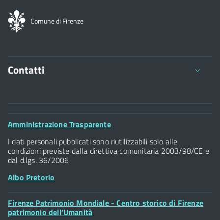
Comune di Firenze
Contatti
Comune di Firenze
Palazzo Vecchio
Footer
Amministrazione Trasparente
Piazza della Signoria - 50122, Firenze
Widget
P.IVA 01307110484
I dati personali pubblicati sono riutilizzabili solo alle
condizioni previste dalla direttiva comunitaria 2003/98/CE e
dal d.lgs. 36/2006
Albo Pretorio
Footer
Firenze Patrimonio Mondiale - Centro storico di Firenze
Posta Elettronica Certificata
Widget
patrimonio dell’Umanità