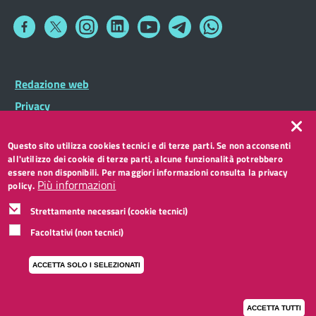
Collegamento
Collegamento
Collegamento
Collegamento
Collegamento
Collegamento
Collegamento
a
a
a
a
a
a
a
Facebook
Twitter
Instagram
LinkedIn
You
Telegram
Whatsapp
Tube
Footer
Redazione web
Footer
Widget
menu
Privacy
Note legali
Questo sito utilizza cookies tecnici e di terze parti. Se non acconsenti
Accessibilità
all'utilizzo dei cookie di terze parti, alcune funzionalità potrebbero
CC BY 3.0 IT
essere non disponibili. Per maggiori informazioni consulta la privacy
Più informazioni
policy.
Strettamente necessari (cookie tecnici)
Facoltativi (non tecnici)
ACCETTA SOLO I SELEZIONATI
ACCETTA TUTTI
I