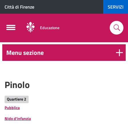
Città di Firenze
SERVIZI
Educazione
Menu sezione
0-
6
anni
Pinolo
Quartiere 2
Pubblica
Nido d'infanzia