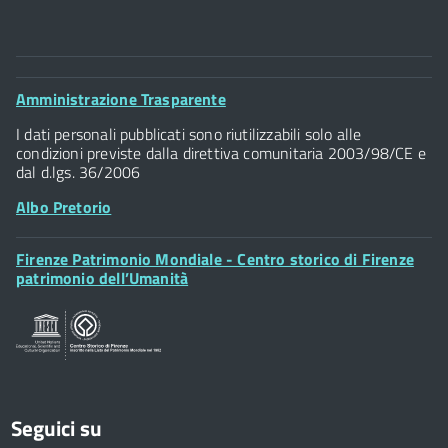
Comune di Firenze
Palazzo Vecchio
Footer
Amministrazione Trasparente
Piazza della Signoria - 50122, Firenze
Widget
P.IVA 01307110484
I dati personali pubblicati sono riutilizzabili solo alle
condizioni previste dalla direttiva comunitaria 2003/98/CE e
dal d.lgs. 36/2006
Albo Pretorio
Footer
Firenze Patrimonio Mondiale - Centro storico di Firenze
Posta Elettronica Certificata
Widget
patrimonio dell’Umanità
Sportelli al Cittadino - URP
Seguici su