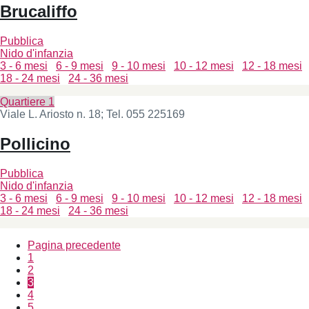
Brucaliffo
Pubblica
Nido d'infanzia
3 - 6 mesi
6 - 9 mesi
9 - 10 mesi
10 - 12 mesi
12 - 18 mesi
18 - 24 mesi
24 - 36 mesi
Quartiere 1
Viale L. Ariosto n. 18; Tel. 055 225169
Pollicino
Pubblica
Nido d'infanzia
3 - 6 mesi
6 - 9 mesi
9 - 10 mesi
10 - 12 mesi
12 - 18 mesi
18 - 24 mesi
24 - 36 mesi
Pagina precedente
Page
1
Paginazione
Page
2
3
Page
4
Page
5