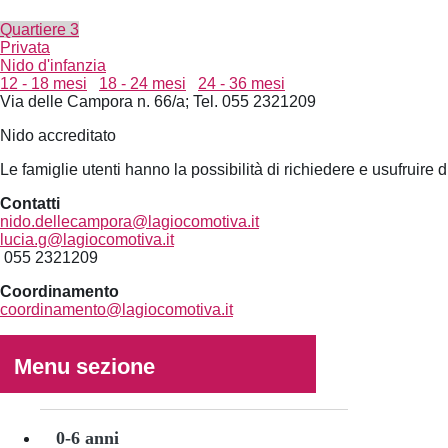
Quartiere 3
Privata
Nido d'infanzia
12 - 18 mesi
18 - 24 mesi
24 - 36 mesi
Via delle Campora n. 66/a; Tel. 055 2321209
Nido accreditato
Le famiglie utenti hanno la possibilità di richiedere e usufruire
Contatti
nido.dellecampora@lagiocomotiva.it
lucia.g@lagiocomotiva.it
055 2321209
Coordinamento
coordinamento@lagiocomotiva.it
Menu sezione
0-
6
anni
0-6 anni