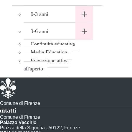
0-3 anni
3-6 anni
Continuità educativa
Media Education
Educazione attiva
all'aperto
Comune di Firenze
ntatti
Comune di Firenze
Palazzo Vecchio
Piazza della Signoria - 50122, Firenze