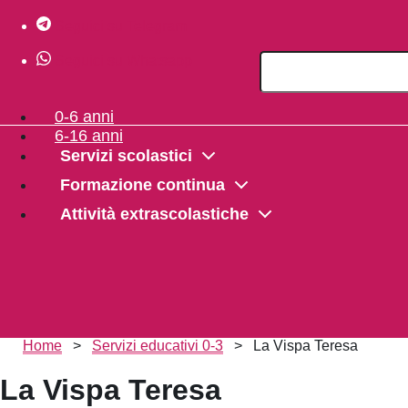
Seguici su Telegram
Seguici su Whatsapp
Search
0-6 anni
6-16 anni
Servizi scolastici
Formazione continua
Attività extrascolastiche
Briciole
Home
>
Servizi educativi 0-3
>
La Vispa Teresa
di
pane
La Vispa Teresa