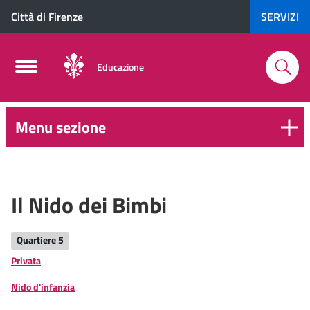
Città di Firenze
SERVIZI
Educazione
Menu sezione
0-
6
anni
Il Nido dei Bimbi
Quartiere 5
Privata
Nido d'infanzia