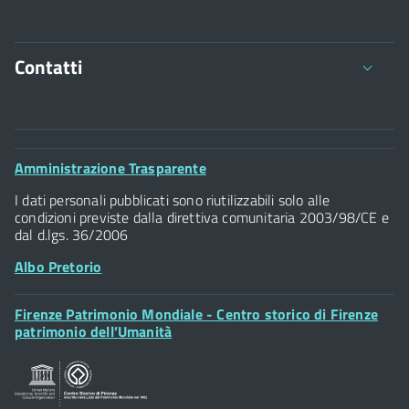
Contatti
Comune di Firenze
Palazzo Vecchio
Footer
Amministrazione Trasparente
Piazza della Signoria - 50122, Firenze
Widget
P.IVA 01307110484
I dati personali pubblicati sono riutilizzabili solo alle
condizioni previste dalla direttiva comunitaria 2003/98/CE e
dal d.lgs. 36/2006
Albo Pretorio
Footer
Firenze Patrimonio Mondiale - Centro storico di Firenze
Posta Elettronica Certificata
Widget
patrimonio dell’Umanità
Sportelli al Cittadino - URP