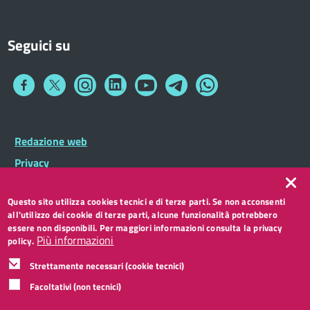
Seguici su
Collegamento
Collegamento
Collegamento
Collegamento
Collegamento
Collegamento
Collegamento
a
a
a
a
a
a
a
Facebook
Twitter
Instagram
LinkedIn
You
Telegram
Whatsapp
Tube
Footer
Redazione web
Footer
Widget
menu
Privacy
Note legali
Questo sito utilizza cookies tecnici e di terze parti. Se non acconsenti
Accessibilità
all'utilizzo dei cookie di terze parti, alcune funzionalità potrebbero
CC BY 3.0 IT
essere non disponibili. Per maggiori informazioni consulta la privacy
Più informazioni
policy.
Strettamente necessari (cookie tecnici)
Facoltativi (non tecnici)